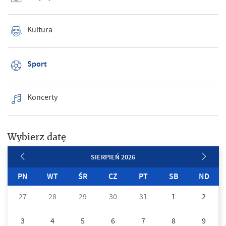
Kultura
Sport
Koncerty
Wybierz datę
SIERPIEŃ 2026
PN
WT
ŚR
CZ
PT
SB
ND
27
28
29
30
31
1
2
3
4
5
6
7
8
9