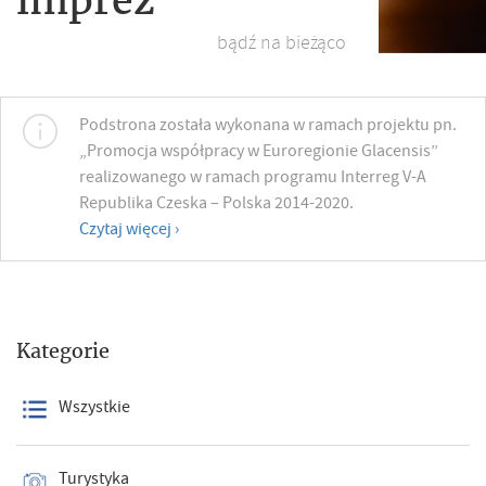
bądź na bieżąco
Podstrona została wykonana w ramach projektu pn.
„Promocja współpracy w Euroregionie Glacensis”
realizowanego w ramach programu Interreg V-A
Republika Czeska – Polska 2014-2020.
Czytaj więcej ›
Kategorie
Wszystkie
Turystyka