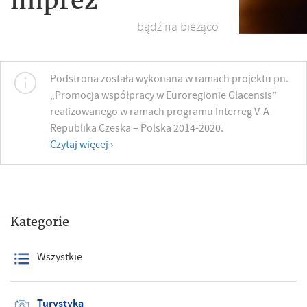
bądź na bieżąco
Podstrona została wykonana w ramach projektu pn.
„Promocja współpracy w Euroregionie Glacensis”
realizowanego w ramach programu Interreg V-A
Republika Czeska – Polska 2014-2020.
Czytaj więcej ›
Kategorie
Wszystkie
Turystyka