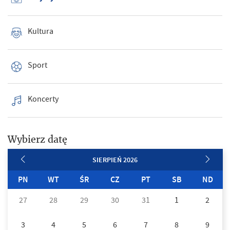
Kultura
Sport
Koncerty
Wybierz datę
SIERPIEŃ 2026
PN
WT
ŚR
CZ
PT
SB
ND
27
28
29
30
31
1
2
3
4
5
6
7
8
9