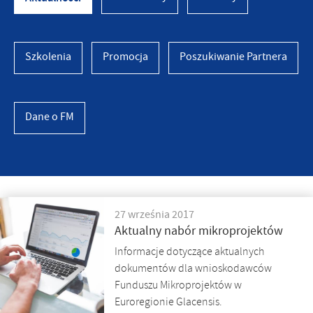
Szkolenia
Promocja
Poszukiwanie Partnera
Dane o FM
27 września 2017
Aktualny nabór mikroprojektów
Informacje dotyczące aktualnych
dokumentów dla wnioskodawców
Funduszu Mikroprojektów w
Euroregionie Glacensis.